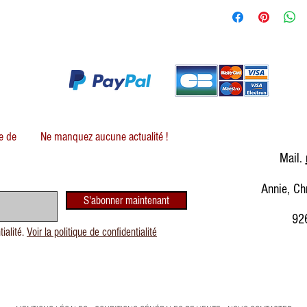
Coffret 180g : 3€
Coffret 320g : 3€
Coffret 450g : 3€
te de
Ne manquez aucune actualité !
Mail.
Annie, Ch
S'abonner maintenant
926
tialité.
Voir la politique de confidentialité