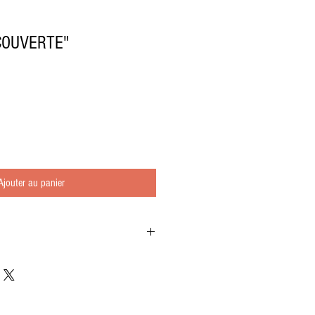
COUVERTE"
Ajouter au panier
e Canard 130 g
 (25% Foie gras) 180 g
uisses 600 g
180 g