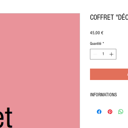
COFFRET "DÉ
Prix
45,00 €
Quantité
*
INFORMATIONS
1 bloc de Foie Gras d
1 Terrine à l'Armagnac
1 Confit de Canard 2 c
1 Rillettes de Canard 